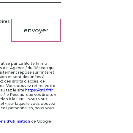
oires
envoyer
rmatisé par La Boite Immo
s de l'Agence / du Réseau qui
itement repose sur l'intérêt
ion et sont destinées à
z des droits d’accès, de
ées. Vous pouvez retirer votre
ultez le site
https://cnil.fr/fr
 / le Réseau, que vos droits «
tion à la CNIL. Nous vous
l », sur laquelle vous pouvez
nées personnelles, nous vous
ns d'utilisation
de Google