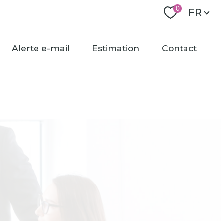
Langu
0
FR
alerte e-mail
estimation
contact