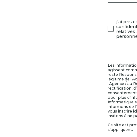
i
g
j'ai pris
Valida
n
confident
relatives
personne
e
z
Les information
agissant comme
v
reste Responsa
légitime de l'
l'Agence / au R
o
rectification, 
consentement à
pour plus d’inf
s
Informatique e
informons de l’
vous inscrire ici
invitons à ne p
c
Ce site est pr
s'appliquent.