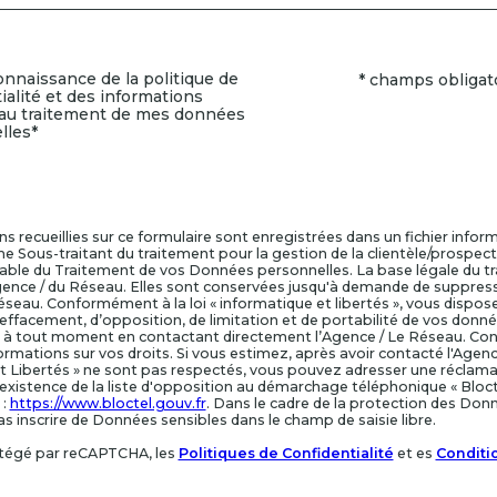
 connaissance de la politique de
* champs obligat
tion
ialité et des informations
 au traitement de mes données
lles*
s recueillies sur ce formulaire sont enregistrées dans un fichier info
 Sous-traitant du traitement pour la gestion de la clientèle/prospect
ble du Traitement de vos Données personnelles. La base légale du tra
Agence / du Réseau. Elles sont conservées jusqu'à demande de suppress
éseau. Conformément à la loi « informatique et libertés », vous dispose
d’effacement, d’opposition, de limitation et de portabilité de vos donn
 tout moment en contactant directement l’Agence / Le Réseau. Cons
ormations sur vos droits. Si vous estimez, après avoir contacté l'Agence
t Libertés » ne sont pas respectés, vous pouvez adresser une réclama
existence de la liste d'opposition au démarchage téléphonique « Blocte
 :
https://www.bloctel.gouv.fr
. Dans le cadre de la protection des Don
as inscrire de Données sensibles dans le champ de saisie libre.
otégé par reCAPTCHA, les
Politiques de Confidentialité
et es
Conditio