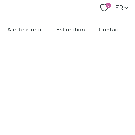
Langu
0
FR
alerte e-mail
estimation
contact