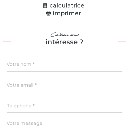
calculatrice
imprimer
Ce bien vous
intéresse ?
Nom
Fieldset
*
par
défaut
email
*
Téléphone
*
Message
Fieldset
*
par