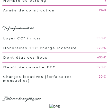
1
Nombre de parking
1948
Année de construction
Infos financières
990 €
Loyer CC* / mois
Caractéristiques
Valeurs
970 €
Honoraires TTC charge locataire
495 €
Dont état des lieux
970 €
Dépôt de garantie TTC
20 €
Charges locatives (forfaitaires
mensuelles)
Bilans énergétiques