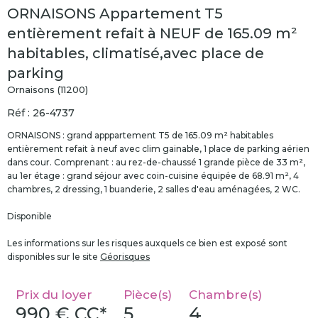
ORNAISONS Appartement T5
entièrement refait à NEUF de 165.09 m²
habitables, climatisé,avec place de
parking
Ornaisons (11200)
Réf : 26-4737
ORNAISONS : grand apppartement T5 de 165.09 m² habitables
entièrement refait à neuf avec clim gainable, 1 place de parking aérien
dans cour. Comprenant : au rez-de-chaussé 1 grande pièce de 33 m²,
au 1er étage : grand séjour avec coin-cuisine équipée de 68.91 m², 4
chambres, 2 dressing, 1 buanderie, 2 salles d'eau aménagées, 2 WC.
Disponible
Les informations sur les risques auxquels ce bien est exposé sont
disponibles sur le site
Géorisques
Prix du loyer
Pièce(s)
Chambre(s)
990 €
CC*
5
4