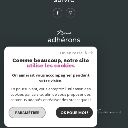
nous
adhérons
On en reste là
Comme beaucoup, notre site
utilise les cookies
On aimerait vous accompagner pendant
votre visite.
En poursuivant, vous acceptez l'utilisation des
cookies par ce site, afin de vous proposer des
contenus adaptés et réaliser des statistiques !
© 2026 | Tous droits réservés | Traduction powered by Google |
PARAMÉTRER
OK POUR MOI !
Nos honoraires
Plan du site
Mentions légales
Admin
Partenaires
Politique RGPD
Cookies