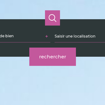
e
Ville
de bien
n
rechercher