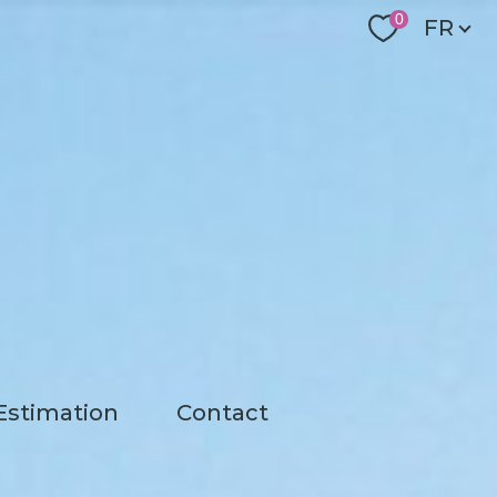
Langu
0
FR
estimation
contact