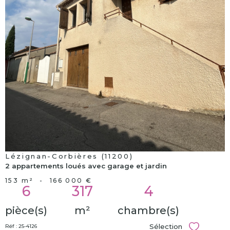
voir le
bien
Lézignan-Corbières (11200)
2 appartements loués avec garage et jardin
153 m²
-
166 000 €
6
317
4
pièce(s)
m²
chambre(s)
Sélection
Réf : 25-4126
Sélectionn