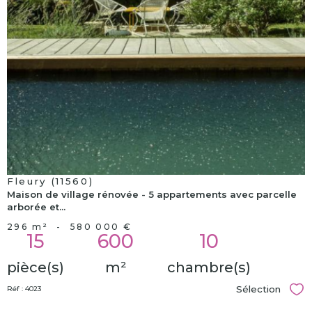
bien
Fleury (11560)
Maison de village rénovée - 5 appartements avec parcelle
arborée et...
296 m²
-
580 000 €
15
600
10
pièce(s)
m²
chambre(s)
Sélection
Réf : 4023
Sél