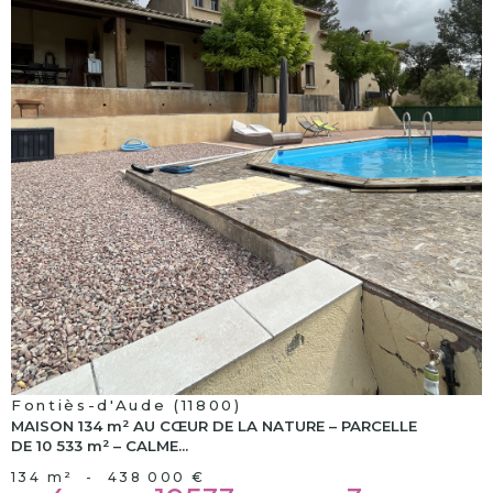
voir le
bien
Fontiès-d'Aude (11800)
MAISON 134 m² AU CŒUR DE LA NATURE – PARCELLE
DE 10 533 m² – CALME...
134 m²
-
438 000 €