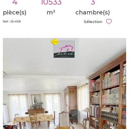
4
10533
3
pièce(s)
m²
chambre(s)
Sélection
Réf : 25-4109
Sélectionn
voir le
bien