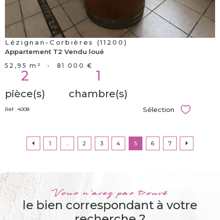
Lézignan-Corbières (11200)
Appartement T2 Vendu loué
52,95 m²
-
81 000 €
2
1
pièce(s)
chambre(s)
Sélection
Réf : 4008
Sélectionn
1
...
2
3
4
5
6
7
Vous n'avez pas trouvé
le bien correspondant à votre
recherche ?