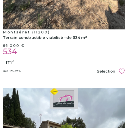
Montséret (11200)
Terrain constructible viabilisé –de 534 m²
66 000 €
534
m²
Sélection
Réf : 26-4735
Sél