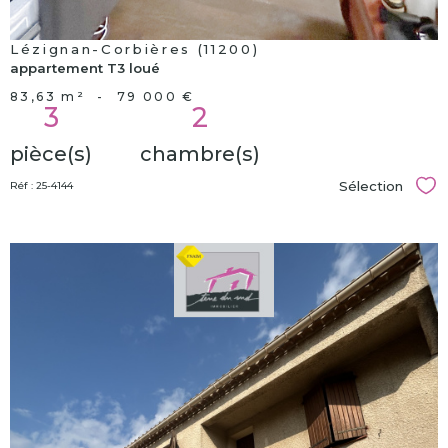
Lézignan-Corbières (11200)
appartement T3 loué
83,63 m²
-
79 000 €
3
2
pièce(s)
chambre(s)
Sélection
Réf : 25-4144
Sél