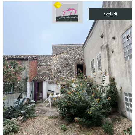
exclusif
voir le
bien