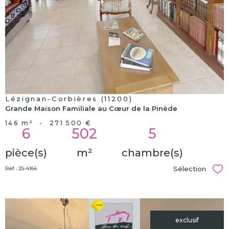
Lézignan-Corbières (11200)
Grande Maison Familiale au Cœur de la Pinède
146 m²
-
271 500 €
6
502
5
pièce(s)
m²
chambre(s)
Sélection
Réf : 25-4164
Sél
exclusif