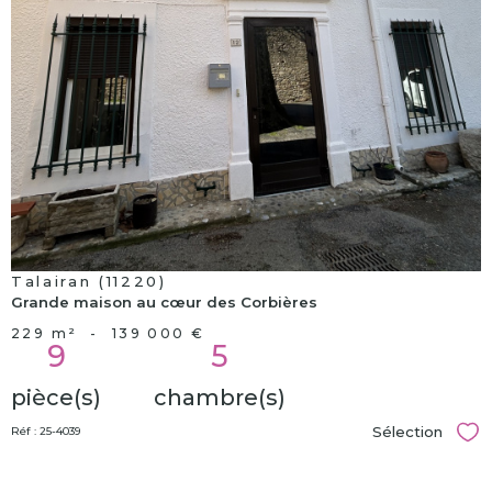
bien
Talairan (11220)
Grande maison au cœur des Corbières
229 m²
-
139 000 €
9
5
pièce(s)
chambre(s)
Sélection
Réf : 25-4039
Sél