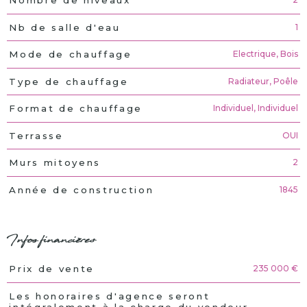
Nombre de niveaux
1
Nb de salle d'eau
Electrique, Bois
Mode de chauffage
Radiateur, Poêle
Type de chauffage
Individuel, Individuel
Format de chauffage
OUI
Terrasse
2
Murs mitoyens
1845
Année de construction
Infos financières
235 000 €
Prix de vente
Caractéristiques
Valeurs
Les honoraires d'agence seront
intégralement à la charge du vendeur