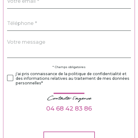
Téléphone
*
Message
Fieldset
*
par
défaut
Validation
* Champs obligatoires
j'ai pris connaissance de la politique de confidentialité et
des informations relatives au traitement de mes données
personnelles*
Contacter l'agence
04 68 42 83 86
Validation