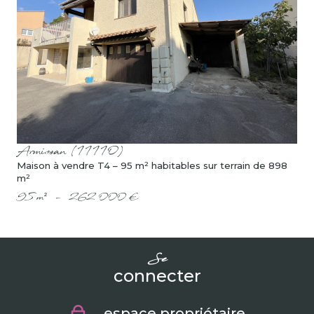
voir le bien
Armissan (11110)
Maison à vendre T4 – 95 m² habitables sur terrain de 898
m²
95 m²
-
262 000 €
se
connecter
espace propriétaire