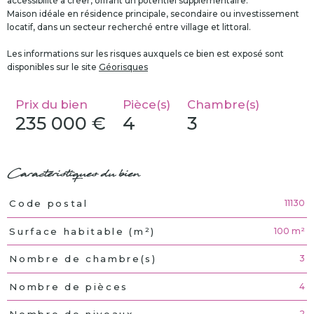
accessibilité à créer, offrant un potentiel supplémentaire.
Maison idéale en résidence principale, secondaire ou investissement
locatif, dans un secteur recherché entre village et littoral.
Les informations sur les risques auxquels ce bien est exposé sont
disponibles sur le site
Géorisques
Prix du bien
Pièce(s)
Chambre(s)
235 000 €
4
3
Caractéristiques du bien
11130
Code postal
Caractéristiques
Valeurs
100 m²
Surface habitable (m²)
3
Nombre de chambre(s)
4
Nombre de pièces
2