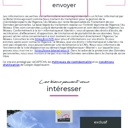
envoyer
Les informations recueillies sur ce formulaire sont enregistrées dans un fichier informatisé par
La Boite Immo agissant comme Sous-traitant du traitement pour la gestion de la
clientèle/prospects de l'Agence / du Réseau qui reste Responsable du Traitement de vos
Données personnelles. La base légale du traitement repose sur l'intérêt légitime de l'Agence / du
Réseau. Elles sont conservées jusqu'à demande de suppression et sont destinées à l'Agence / au
Réseau. Conformément à la loi « informatique et libertés », vous disposez des droits d’accès, de
rectification, d’effacement, d’opposition, de limitation et de portabilité de vos données. Vous
pouvez retirer votre consentement à tout moment en contactant directement l’Agence / Le
Réseau. Consultez le site
https://cnil.fr/fr
pour plus d’informations sur vos droits. Si vous
estimez, après avoir contacté l'Agence / le Réseau, que vos droits « Informatique et Libertés » ne
sont pas respectés, vous pouvez adresser une réclamation à la CNIL. Nous vous informons de
l’existence de la liste d'opposition au démarchage téléphonique « Bloctel », sur laquelle vous
pouvez vous inscrire ici :
https://www.bloctel.gouv.fr
. Dans le cadre de la protection des Données
personnelles, nous vous invitons à ne pas inscrire de Données sensibles dans le champ de saisie
libre.
Ce site est protégé par reCAPTCHA, les
Politiques de Confidentialité
et es
Conditions
d'utilisation
de Google s'appliquent.
Ces biens peuvent vous
intéresser
exclusif