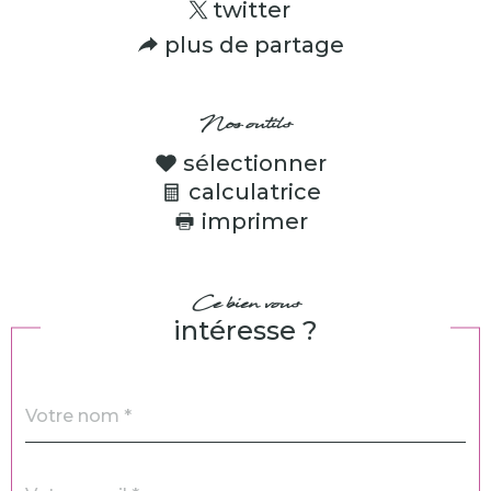
twitter
plus de partage
Nos outils
sélectionner
calculatrice
imprimer
Ce bien vous
intéresse ?
Nom
Fieldset
*
par
défaut
email
*