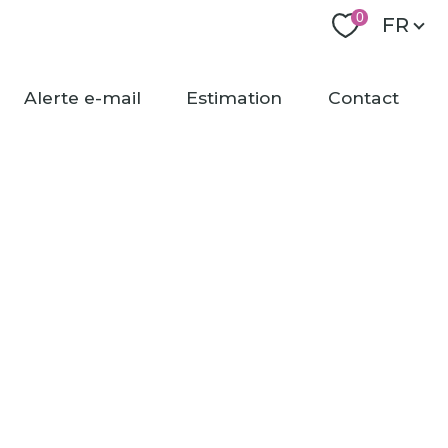
Langu
0
FR
alerte e-mail
estimation
contact