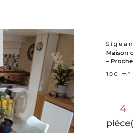
Sigean
Maison d
– Proch
100 m²
n
4
pièce(