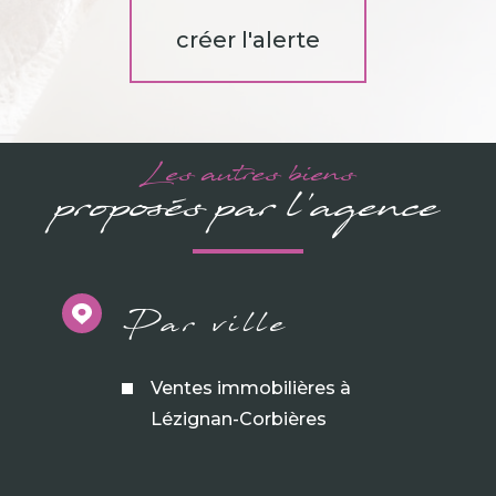
créer l'alerte
Les autres biens
proposés par l'agence
Par ville
Ventes immobilières à
Lézignan-Corbières