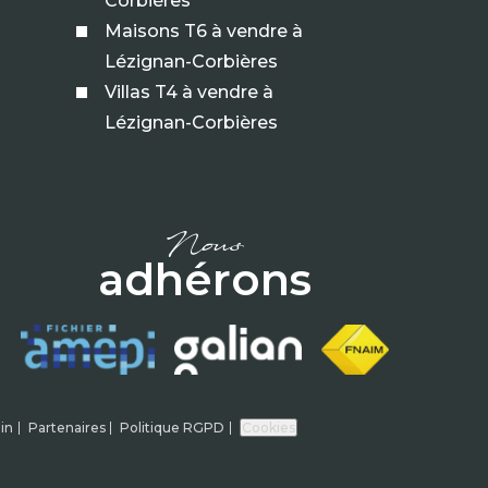
Corbières
Maisons T6 à vendre à
Lézignan-Corbières
Villas T4 à vendre à
Lézignan-Corbières
nous
adhérons
in
Partenaires
Politique RGPD
Cookies