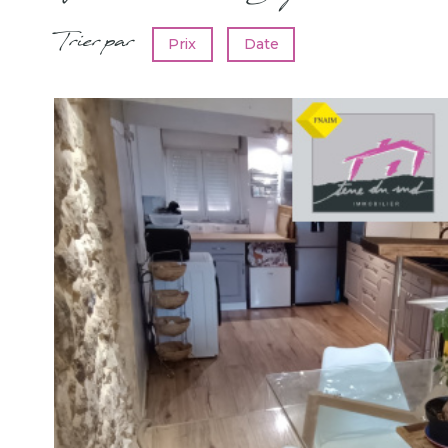
Trier par
Prix
Date
voir le
bie