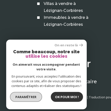
Villas à vendre à
Lézignan-Corbières
Immeubles à vendre à
Lézignan-Corbières
On en reste là
Comme beaucoup, notre site
se
utilise les cookies
connecter
On aimerait vous accompagner pendant
votre visite.
En poursuivant, vous acceptez l'utilisation des
espace propriétaire
cookies par ce site, afin de vous proposer des
contenus adaptés et réaliser des statistiques !
PARAMÉTRER
OK POUR MOI !
© 2026 | Tous droits réservés | Traduction p